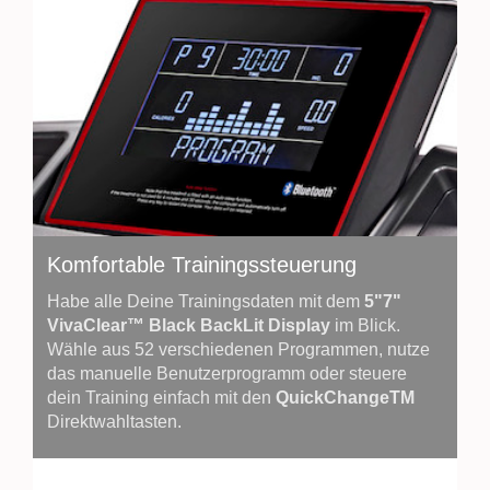
Komfortable Trainingssteuerung
Habe alle Deine Trainingsdaten mit dem
5"7"
VivaClear™ Black BackLit Display
im Blick.
Wähle aus 52 verschiedenen Programmen, nutze
das manuelle Benutzerprogramm oder steuere
dein Training einfach mit den
QuickChangeTM
Direktwahltasten.