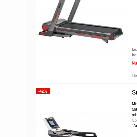
la
be
Nu
Lie
-42%
S
Mi
Mi
ro
Co
"A