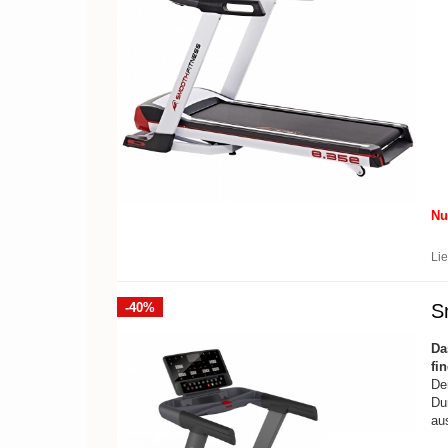
Nu
Lie
-40%
S
Da
fi
De
Du
au