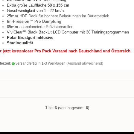
Extra große Lauffläche
58 x 155 cm
Geschwindigkeit von 1 - 22 km/h
25mm
HDF Deck für höchste Belastungen im Dauerbetrieb
Im-Pression™ Pro Dämpfung
85mm
ausbalancierte Präzisionsrollen
ViviClear™ Black BackLit LCD Computer mit 36 Trainingsprogrammen
Polar Brustgurt inklusive
Studioqualität
r jetzt kostenloser Pro Pack Versand nach Deutschland und Österreich
ferzeit:
versandfertig in 1-3 Werktagen
(Ausland abweichend)
1
bis
6
(von insgesamt
6
)