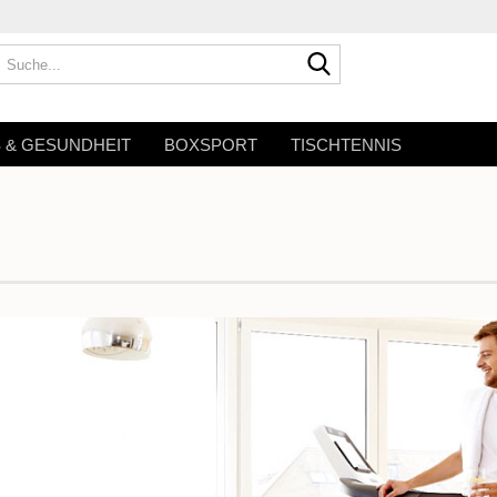
Suche...
S & GESUNDHEIT
BOXSPORT
TISCHTENNIS