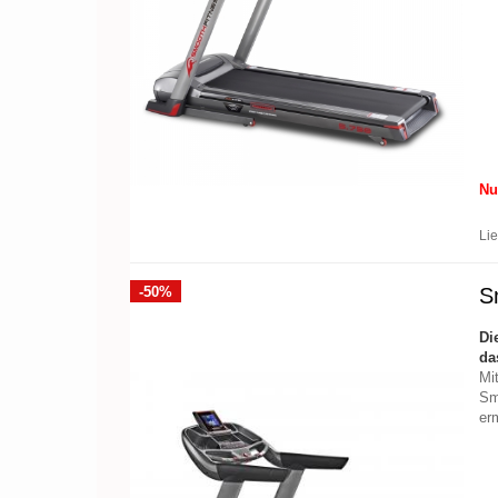
Nu
Lie
-50%
S
Di
d
Mi
Sm
er