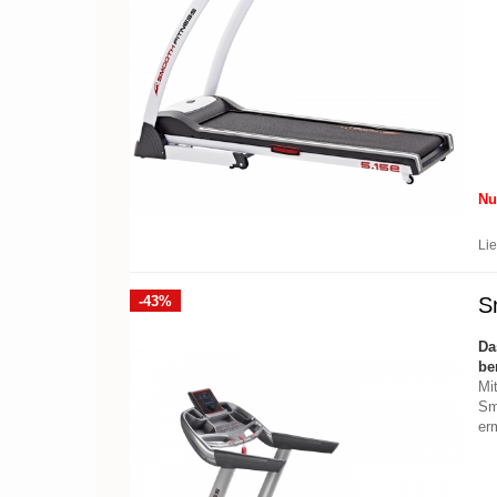
Nu
Lie
-43%
S
D
be
Mi
Sm
er