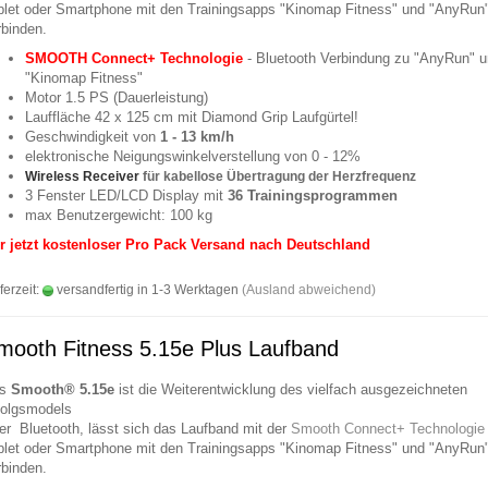
blet oder Smartphone mit den Trainingsapps "Kinomap Fitness" und "AnyRun
rbinden.
SMOOTH Connect+ Technologie
- Bluetooth Verbindung zu "AnyRun" 
"Kinomap Fitness"
Motor 1.5 PS (Dauerleistung)
Lauffläche 42 x 125 cm mit Diamond Grip Laufgürtel!
Geschwindigkeit von
1 - 13 km/h
elektronische Neigungswinkelverstellung von 0 - 12%
Wireless Receiver
für kabellose Übertragung der Herzfrequenz
3 Fenster LED/LCD Display mit
36 Trainingsprogrammen
max Benutzergewicht: 100 kg
r jetzt kostenloser Pro Pack Versand nach Deutschland
ferzeit:
versandfertig in 1-3 Werktagen
(Ausland abweichend)
mooth Fitness 5.15e Plus Laufband
as
Smooth® 5.15e
ist die Weiterentwicklung des vielfach ausgezeichneten
folgsmodels
er Bluetooth, lässt sich das Laufband mit der
Smooth Connect+ Technologie
blet oder Smartphone mit den Trainingsapps "Kinomap Fitness" und "AnyRun
rbinden.