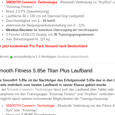
SMOOTH Connect+ Technologie
- Bluetooth Verbindung zu "AnyRun" 
"Kinomap Fitness"
Motor 2.0 PS (Dauerleistung)
Lauffläche 44 x 130 cm mit Diamond Grip Laufgürtel!
Geschwindigkeit von
1 - 16 km/h
elektronische Neigungswinkelverstellung von 0 - 12%
Wireless Receiver
für kabellose Übertragung der Herzfrequenz
3 Fenster LED/LCD Display mit
36 Trainingsprogrammen
max Benutzergewicht: 115 kg
r jetzt kostenloser Pro Pack Versand nach Deutschland
ferzeit:
versandfertig in 1-3 Werktagen
(Ausland abweichend)
mooth Fitness 5.85e Titan Plus Laufband
as
Smooth® 5.85e ist der
Nachfolger des
Erfolgsmodel 5.65e
das in den 
reits mehrfach zum besten Laufband in seiner Klasse gekürt wurde
t der
Smooth Connect+ Technologie
lässt sich das Laufband über Tablet oder
artphone mit den Trainingsapps "Kinomap Fitness" und "AnyRun" verbinden
möglicht damit weitere motivierende Möglichkeiten der Trainngssteuerung.
SMOOTH Connect+ Technologie
-
Bluetooth Verbindung mit den Fitess 
Run" und "Kinomap"
Motor mit
2,75 PS Dauerleistun
g