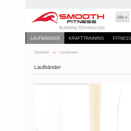
Alle
LAUFBÄNDER
KRAFTTRAINING
FITNES
»
Startseite
Laufbänder
Laufbänder