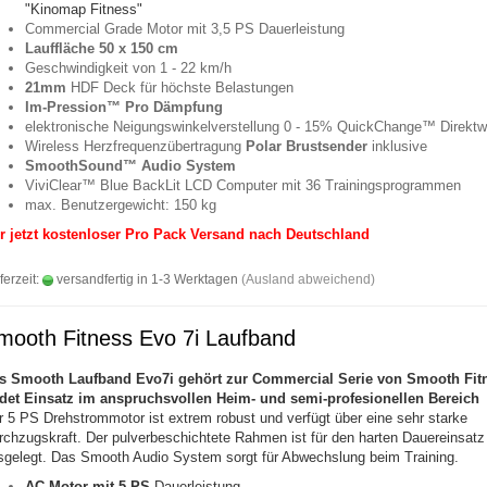
"Kinomap Fitness"
Commercial Grade Motor mit 3,5 PS Dauerleistung
Lauffläche 50 x 150 cm
Geschwindigkeit von 1 - 22 km/h
21mm
HDF Deck für höchste Belastungen
Im-Pression™ Pro Dämpfung
elektronische Neigungswinkelverstellung 0 - 15% QuickChange™ Direktw
Wireless Herzfrequenzübertragung
Polar Brustsender
inklusive
SmoothSound™
Audio System
ViviClear™ Blue BackLit LCD Computer mit 36 Trainingsprogrammen
max. Benutzergewicht: 150 kg
r jetzt kostenloser Pro Pack Versand nach Deutschland
ferzeit:
versandfertig in 1-3 Werktagen
(Ausland abweichend)
mooth Fitness Evo 7i Laufband
s Smooth Laufband Evo7i
gehört zur Commercial Serie von Smooth Fit
ndet Einsatz im anspruchsvollen Heim- und semi-profesionellen Bereich
r 5 PS Drehstrommotor ist extrem robust und verfügt über eine sehr starke
rchzugskraft. Der pulverbeschichtete Rahmen ist für den harten Dauereinsatz
sgelegt. Das Smooth Audio System sorgt für Abwechslung beim Training.
AC Motor mit 5 PS
Dauerleistung