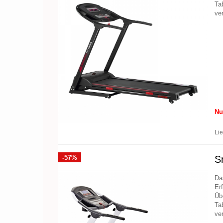
Ta
ve
Nu
Lie
-57%
S
D
Er
Üb
Ta
ve