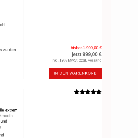
ahl
bisher 1.999,00 €
es zu den
jetzt 999,00 €
inkl. 19% MwSt. zzgl.
Versand
IN DEN WARENKORB
die extrem
Smooth
 und
g.
und