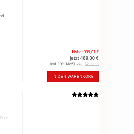
"
und
bisher 999,01 €
jetzt 469,00 €
inkl. 19% MwSt. zzgl.
Versand
IN DEN WARENKORB
über
"