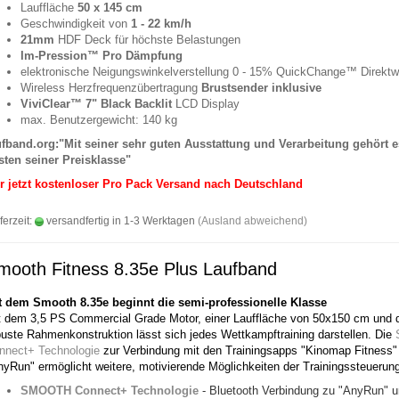
Lauffläche
50 x 145 cm
Geschwindigkeit von
1 - 22 km/h
21mm
HDF Deck für höchste Belastungen
Im-Pression™ Pro Dämpfung
elektronische Neigungswinkelverstellung 0 - 15% QuickChange™ Direktw
Wireless Herzfrequenzübertragung
Brustsender inklusive
ViviClear™ 7
" Black Backlit
LCD Display
max. Benutzergewicht: 140 kg
ufband.org:"Mit seiner sehr guten Ausstattung und Verarbeitung gehört 
sten seiner Preisklasse"
r jetzt kostenloser Pro Pack Versand nach Deutschland
ferzeit:
versandfertig in 1-3 Werktagen
(Ausland abweichend)
mooth Fitness 8.35e Plus Laufband
t dem Smooth 8.35e beginnt die semi-professionelle Klasse
t dem 3,5 PS Commercial Grade Motor, einer Lauffläche von 50x150 cm und 
buste Rahmenkonstruktion lässt sich jedes Wettkampftraining darstellen. Die
nnect+ Technologie
zur Verbindung mit den Trainingsapps "Kinomap Fitness"
nyRun" ermöglicht weitere, motivierende Möglichkeiten der Trainingssteuerun
SMOOTH Connect+ Technologie
- Bluetooth Verbindung zu "AnyRun" 