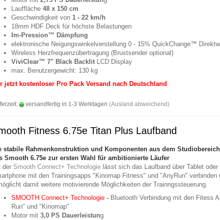
Lauffläche
48 x 150 cm
Geschwindigkeit von
1 - 22 km/h
18mm
HDF Deck für höchste Belastungen
Im-Pression™ Dämpfung
elektronische Neigungswinkelverstellung 0 - 15% QuickChange™ Direktw
Wireless Herzfrequenzübertragung (Brustsender optional)
ViviClear™ 7
" Black Backlit
LCD Display
max. Benutzergewicht: 130 kg
r jetzt kostenloser Pro Pack Versand nach Deutschland
ferzeit:
versandfertig in 1-3 Werktagen
(Ausland abweichend)
mooth Fitness 6.75e Titan Plus Laufband
e stabile Rahmenkonstruktion und Komponenten aus dem Studiobereic
as
Smooth 6.75e
zur ersten Wahl für ambitionierte Läufer
t der
Smooth Connect+ Technologie
lässt sich das Laufband über Tablet oder
artphone mit den Trainingsapps "Kinomap Fitness" und "AnyRun" verbinden
möglicht damit weitere motivierende Möglichkeiten der Trainngssteuerung.
SMOOTH Connect+ Technologie
-
Bluetooth Verbindung mit den Fitess 
Run" und "Kinomap"
Motor mit
3,0 PS Dauerleistun
g