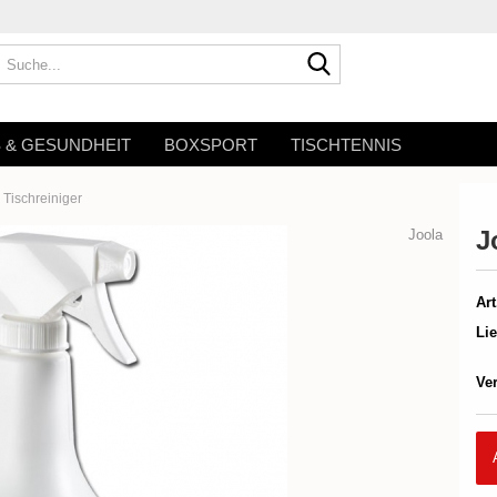
Suche...
S & GESUNDHEIT
BOXSPORT
TISCHTENNIS
 Tischreiniger
J
Joola
Art
Lie
Ve