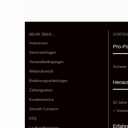
MEHR ÜBER...
VORTEI
Impressum
Pro-P
Serviceanfragen
Versandbedingungen
Sicherer 
Widerrufsrecht
Bedienungsanleitungen
Heraus
Zahlungsarten
Kundenservice
10 Jahre
Smooth Connect+
+ Vororts
FAQ
Erfahr
Laufbandberatung