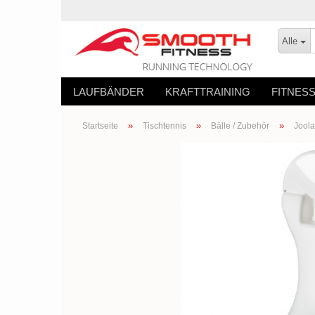
Alle
LAUFBÄNDER
KRAFTTRAINING
FITNES
»
»
»
Startseite
Tischtennis
Bälle / Zubehör
Joola