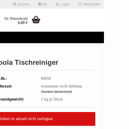
Suchen
DE
Login
Merkzettel
Ihr Warenkorb
0,00 €
oola Tischreiniger
.Nr.:
84010
ferzeit:
momentan nicht lieferbar
(Ausland abweichend)
rsandgewicht:
1
kg je Stück
Artikel ist aktuell nicht verfügbar.