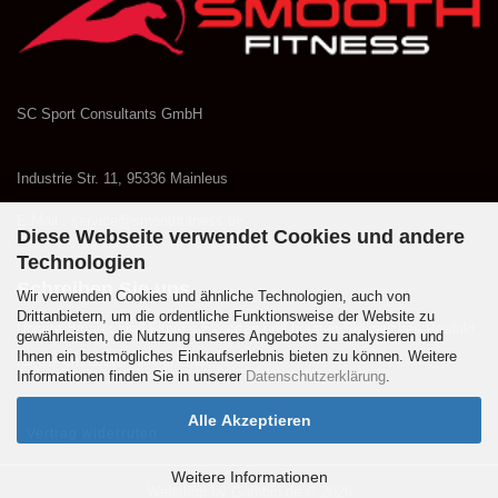
SC Sport Consultants GmbH
Industrie Str. 11, 95336 Mainleus
E-Mail : service@smoothfitness.de
Diese Webseite verwendet Cookies und andere
Technologien
Schreiben Sie uns
Wir verwenden Cookies und ähnliche Technologien, auch von
Drittanbietern, um die ordentliche Funktionsweise der Website zu
Unsere Berater sind Fitness-Experten und beraten Sie welches Produkt
gewährleisten, die Nutzung unseres Angebotes zu analysieren und
Ihnen ein bestmögliches Einkaufserlebnis bieten zu können. Weitere
für Sie am besten geeignet ist.
Informationen finden Sie in unserer
Datenschutzerklärung
.
Alle Akzeptieren
Vertrag widerrufen
Weitere Informationen
Webshop
by Gambio.de © 2026