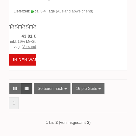
Lieferzeit:
ca. 3-4 Tage
(Ausland abweichend)
43,81 €
inkl. 19% MwSt.
zzgl.
Versand
IN DEN WARENKORB
Sortieren nach
pro Seite
Sortieren nach
16 pro Seite
1
1
bis
2
(von insgesamt
2
)