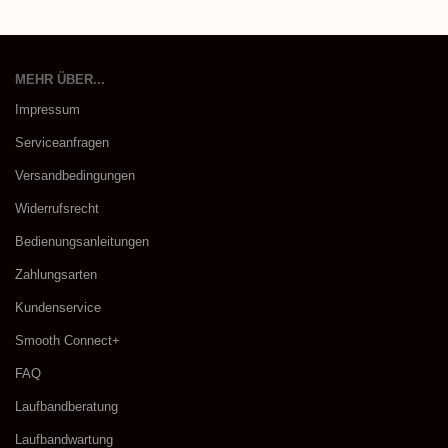
MEHR ÜBER...
Impressum
Serviceanfragen
Versandbedingungen
Widerrufsrecht
Bedienungsanleitungen
Zahlungsarten
Kundenservice
Smooth Connect+
FAQ
Laufbandberatung
Laufbandwartung